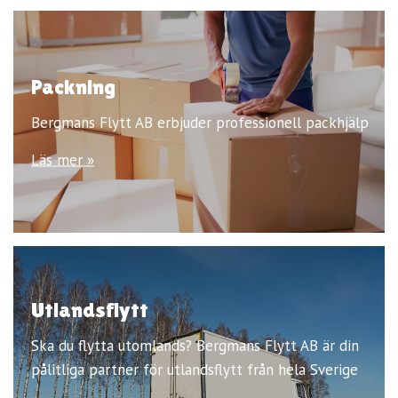
Packning
Bergmans Flytt AB erbjuder professionell packhjälp
Läs mer »
Utlandsflytt
Ska du flytta utomlands? Bergmans Flytt AB är din
pålitliga partner för utlandsflytt från hela Sverige