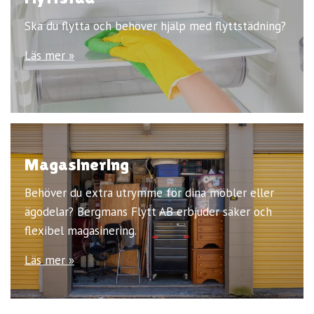
Ska du flytta och behöver hjälp med flyttstädning?
Läs mer »
Magasinering
Behöver du extra utrymme för dina möbler eller
ägodelar? Bergmans Flytt AB erbjuder säker och
flexibel magasinering.
Läs mer »