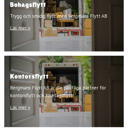
Bohagsflytt
Trygg och smidig flytt med Bergmans Flytt AB
Läs mer »
Kontorsflytt
Bergmans Flytt AB är din pålitliga partner för
kontorsflytt och företagsflytt.
Läs mer »