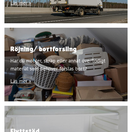
Läs mer »
Röjning/ bortforsling
Har du möbler, skräp eller annat överflödigt
material som behöver forslas bort?
Läs mer »
Flyttstäd