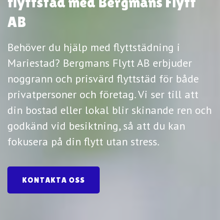
flyttstäd med Bergmans Flytt
AB
Behöver du hjälp med flyttstädning i
Mariestad? Bergmans Flytt AB erbjuder
noggrann och prisvärd flyttstäd för både
privatpersoner och företag. Vi ser till att
din bostad eller lokal blir skinande ren och
godkänd vid besiktning, så att du kan
fokusera på din flytt utan stress.
KONTAKTA OSS